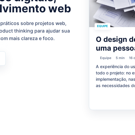
olvimento web
ráticos sobre projetos web,
EQUIPE
duct thinking para ajudar sua
O design d
com mais clareza e foco.
uma pessoa
Equipe
5 min
16 
A experiência do u
todo o projeto: no 
implementação, nas
as necessidades do