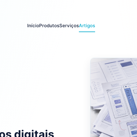
Início
Produtos
Serviços
Artigos
s digitais,