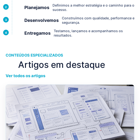
Definimos a melhor estratégia e o caminho para o
Planejamos
2
sucesso.
Construímos com qualidade, performance e
Desenvolvemos
3
segurança.
Testamos, lançamos e acompanhamos os
Entregamos
4
resultados.
CONTEÚDOS ESPECIALIZADOS
Artigos em destaque
Ver todos os artigos